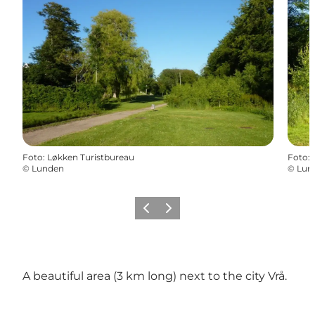
Foto
:
Løkken Turistbureau
Foto
:
©
Lunden
©
Lun
Vorige
Volgende
A beautiful area (3 km long) next to the city Vrå.