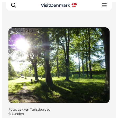
Parks and gardens
Inspiratie
Bestemmingen
Wat te doen
Accommodaties
Plan je reis
Foto
:
Løkken Turistbureau
©
Lunden