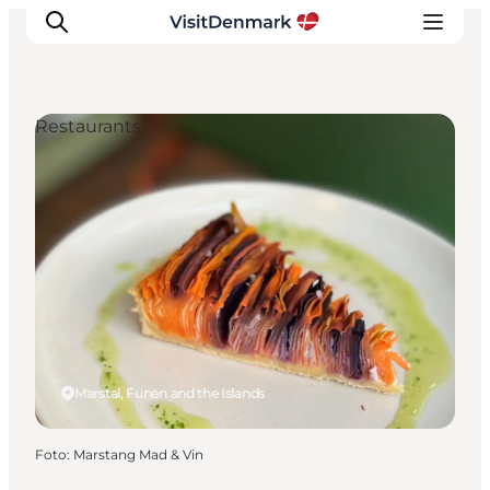
Restaurants
Inspiratie
Bestemmingen
Wat te doen
Accommodaties
Plan je reis
Marstal, Funen and the Islands
Foto
:
Marstang Mad & Vin