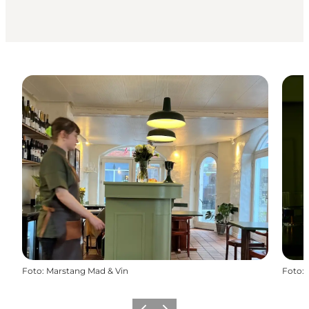
Foto
:
Marstang Mad & Vin
Foto
: