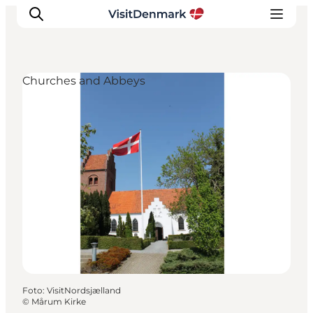
Churches and Abbeys
Inspiratie
Bestemmingen
Wat te doen
Accommodaties
Plan je reis
Foto
:
VisitNordsjælland
©
Mårum Kirke