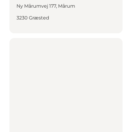
Ny Mårumvej 177, Mårum
3230 Græsted