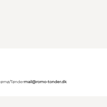
 Rømø/Tønder
mail@romo-tonder.dk