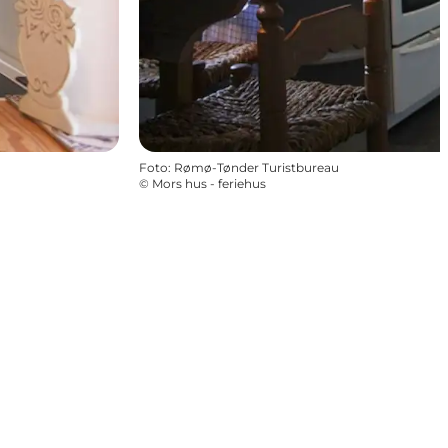
Foto
:
Rømø-Tønder Turistbureau
©
Mors hus - feriehus