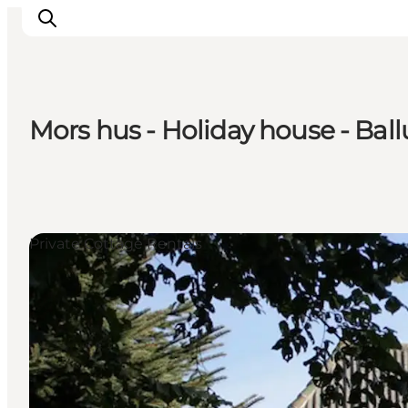
Mors hus - Holiday house - Bal
Inspiratie
Bestemmingen
Wat te doen
Accommodaties
Private Cottage Rentals
Plan je reis