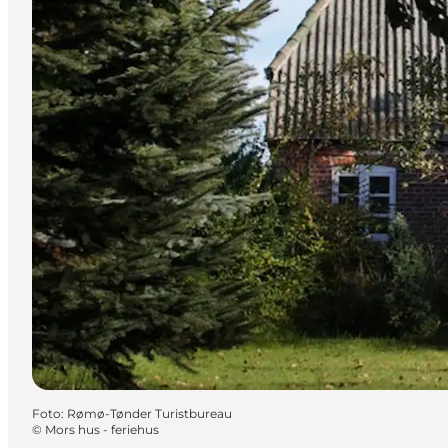
Foto
:
Rømø-Tønder Turistbureau
©
Mors hus - feriehus