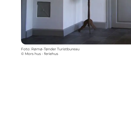
Foto
:
Rømø-Tønder Turistbureau
©
Mors hus - feriehus