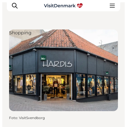
Shopping
Inspiratie
Bestemmingen
Wat te doen
Accommodaties
Plan je reis
Foto
:
VisitSvendborg