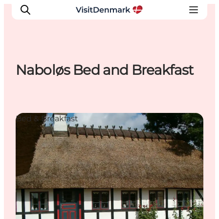
Naboløs Bed and Breakfast
Inspiratie
Bestemmingen
Wat te doen
Bed & Breakfast
Accommodaties
Plan je reis