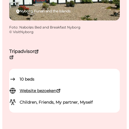
Nyborg, Funen and the Islands
Foto
:
Naboløs Bed and Breakfast Nyborg
©
VisitNyborg
Tripadvisor
10
beds
Website bezoeken
Children, Friends, My partner, Myself