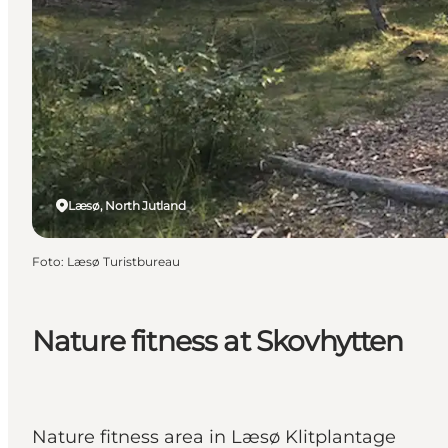
Læsø, North Jutland
Foto
:
Læsø Turistbureau
Nature fitness at Skovhytten
Nature fitness area in Læsø Klitplantage