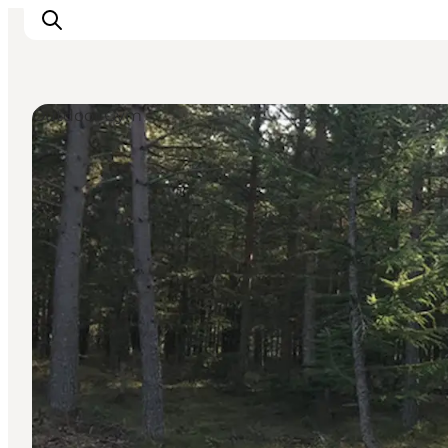
Outdoor Gym
Inspiratie
Bestemmingen
Wat te doen
Accommodaties
Plan je reis