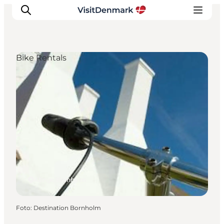
Bike Rentals
Inspiratie
Bestemmingen
Wat te doen
Accommodaties
Plan je reis
Allinge, Bornholm
Foto
:
Destination Bornholm