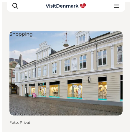
Shopping
Inspiratie
Bestemmingen
Wat te doen
Accommodaties
Plan je reis
Foto
:
Privat