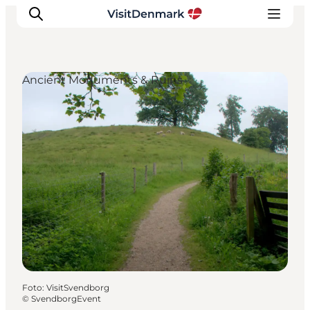
Ancient Monuments & Ruins
Inspiratie
Bestemmingen
Wat te doen
Accommodaties
Plan je reis
Foto
:
VisitSvendborg
©
SvendborgEvent