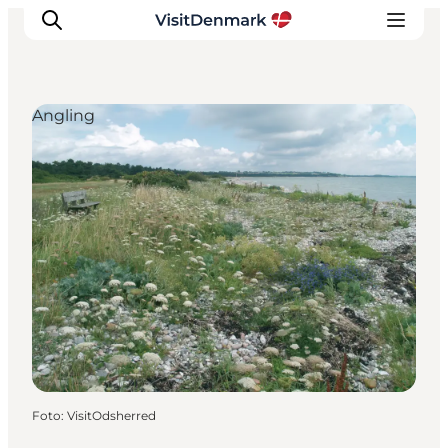
Angling
Inspiratie
Bestemmingen
Wat te doen
Accommodaties
Plan je reis
Foto
:
VisitOdsherred