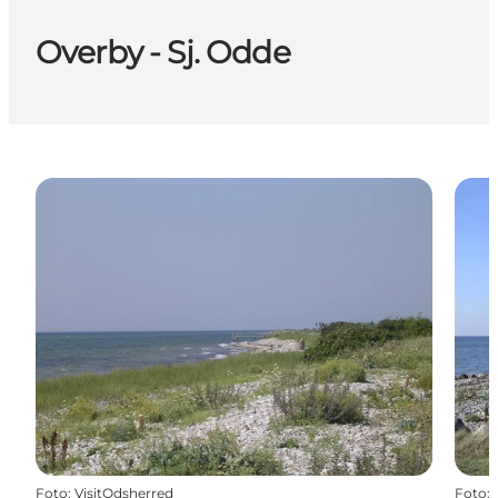
Overby - Sj. Odde
Foto
:
VisitOdsherred
Foto
: