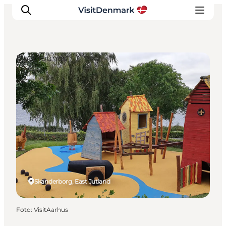
Playgrounds
Inspiratie
Bestemmingen
Wat te doen
Accommodaties
Plan je reis
Skanderborg, East Jutland
Foto
:
VisitAarhus