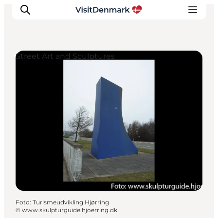
Street Art and Sculptures
Inspiratie
Bestemmingen
Wat te doen
Accommodaties
Plan je reis
Foto
:
Turismeudvikling Hjørring
©
www.skulpturguide.hjoerring.dk