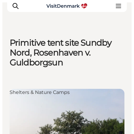
Primitive tent site Sundby
Inspiratie
Nord, Rosenhaven v.
Bestemmingen
Guldborgsun
Wat te doen
Accommodaties
Plan je reis
Shelters & Nature Camps