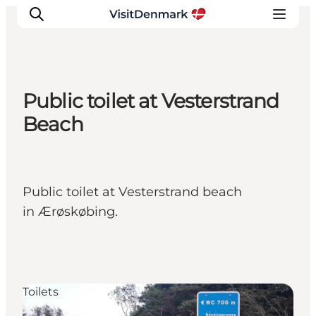
Public toilet at Vesterstrand
Inspiratie
Beach
Bestemmingen
Wat te doen
Accommodaties
Public toilet at Vesterstrand beach
Plan je reis
in Ærøskøbing.
Toilets