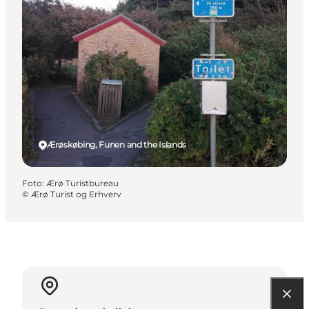
Ærøskøbing, Funen and the Islands
Foto
:
Ærø Turistbureau
©
Ærø Turist og Erhverv