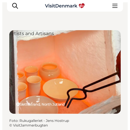
Artists and Artisans
Inspiratie
Bestemmingen
Wat te doen
Accommodaties
Plan je reis
Slettestrand, North Jutland
Foto
:
Rukugalleriet - Jens Hostrup
©
VisitJammerbugten