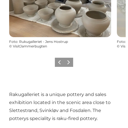
Foto
:
Rukugalleriet - Jens Hostrup
Foto
:
©
VisitJammerbugten
©
Vis
Vorige
Volgende
Rakugalleriet is a unique pottery and sales
exhibition located in the scenic area close to
Slettestrand, Svinkløv and Fosdalen. The
potterys speciality is raku-fired pottery.