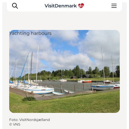
Yachting harbours
Inspiratie
Bestemmingen
Wat te doen
Accommodaties
Plan je reis
Foto
:
VisitNordsjælland
©
VNS