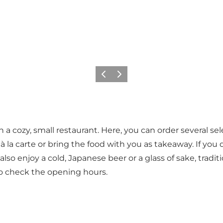
Vorige
Volgende
n a cozy, small restaurant. Here, you can order several 
 carte or bring the food with you as takeaway. If you don’
lso enjoy a cold, Japanese beer or a glass of sake, tradi
o check the opening hours.