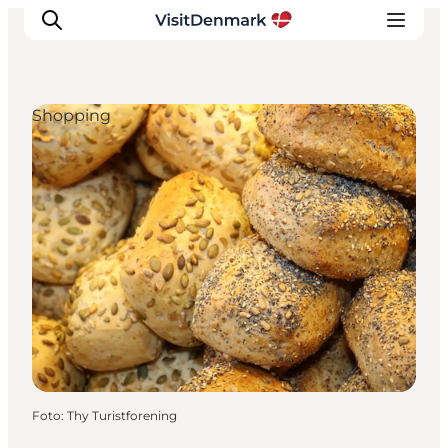
Shopping
Inspiratie
Bestemmingen
Wat te doen
Accommodaties
Plan je reis
Foto
:
Thy Turistforening