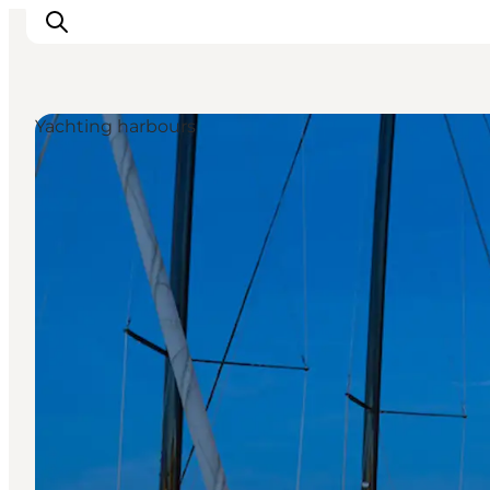
Yachting harbours
Inspiratie
Bestemmingen
Wat te doen
Accommodaties
Plan je reis