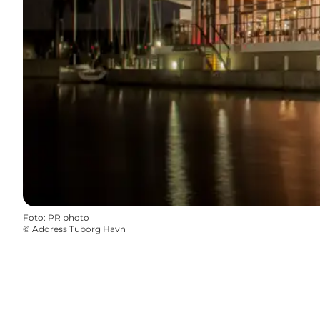
Foto
:
PR photo
©
Address Tuborg Havn