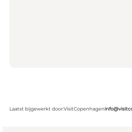
Laatst bijgewerkt door:
VisitCopenhagen
info@visit