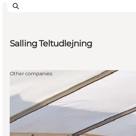
Salling Teltudlejning
Inspiratie
Bestemmingen
Wat te doen
Other companies
Accommodaties
Plan je reis