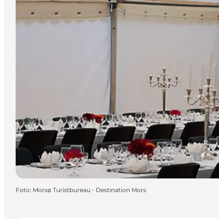
Foto
:
Morsø Turistbureau - Destination Mors