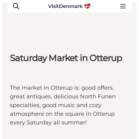
Inspiratie
Saturday Market in Otterup
Bestemmingen
Wat te doen
Accommodaties
Plan je reis
The market in Otterup is: good offers,
great antiques, delicious North Funen
specialties, good music and cozy
atmosphere on the square in Otterup
every Saturday all summer!