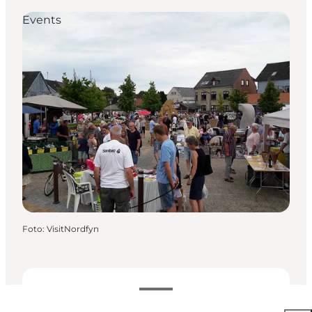
Events
Foto
:
VisitNordfyn
Data en tijden