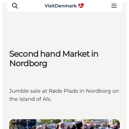
Inspiratie
Second hand Market in
Bestemmingen
Nordborg
Wat te doen
Accommodaties
Plan je reis
Jumble sale at Røde Plads in Nordborg on
the island of Als.
Events