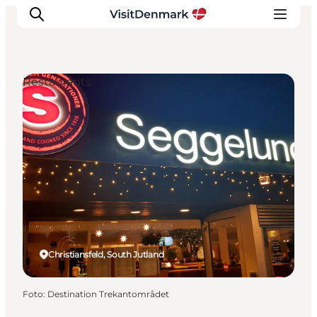
Restaurants
Inspiratie
Bestemmingen
Wat te doen
Accommodaties
Plan je reis
Christiansfeld, South Jutland
Foto
:
Destination Trekantområdet