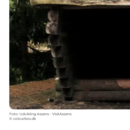
Foto
:
Udvikling Assens - VisitAssens
©
colourbox.dk