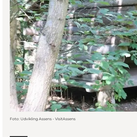
Foto
:
Udvikling Assens - VisitAssens