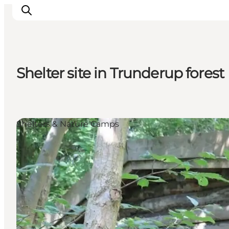
Shelter site in Trunderup forest
Inspiratie
Bestemmingen
Wat te doen
Shelters & Nature Camps
Accommodaties
Plan je reis