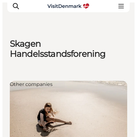
Skagen
Inspiratie
Handelsstandsforening
Bestemmingen
Wat te doen
Accommodaties
Other companies
Plan je reis