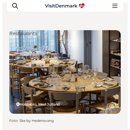
Restaurants
Inspiratie
Bestemmingen
Wat te doen
Accommodaties
Plan je reis
Holstebro, West Jutland
Foto
:
Ske by Hedensvang