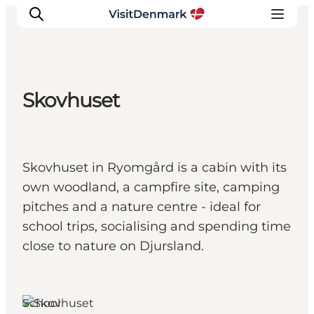
Skovhuset
Inspiratie
Bestemmingen
Wat te doen
Skovhuset in Ryomgård is a cabin with its
Accommodaties
own woodland, a campfire site, camping
Plan je reis
pitches and a nature centre - ideal for
school trips, socialising and spending time
close to nature on Djursland.
Djursland,
East Jutland
School