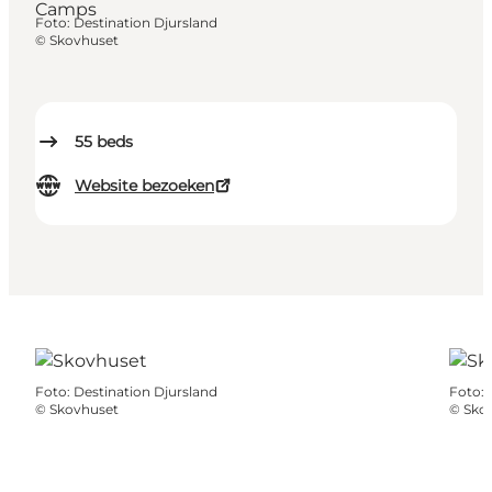
Camps
Foto
:
Destination Djursland
©
Skovhuset
55
beds
Website bezoeken
Foto
:
Destination Djursland
Foto
:
©
Skovhuset
©
Sko