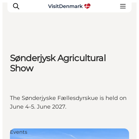
Inspiratie
Sønderjysk Agricultural
Bestemmingen
Show
Wat te doen
Accommodaties
Plan je reis
The Sønderjyske Fællesdyrskue is held on
June 4-5. June 2027.
Events