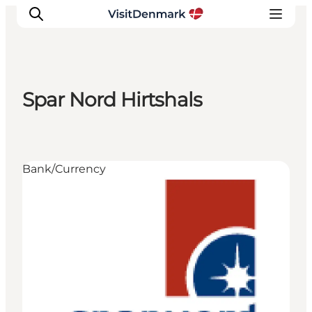
Spar Nord Hirtshals
Inspiratie
Bestemmingen
Wat te doen
Bank/Currency
Accommodaties
Plan je reis