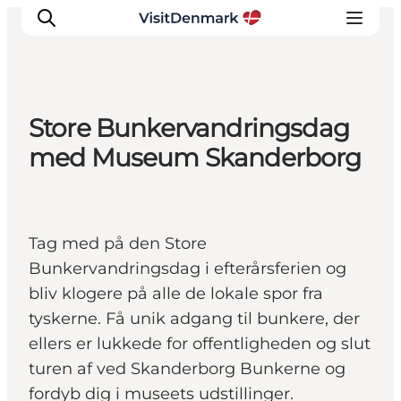
Store Bunkervandringsdag
Inspiratie
med Museum Skanderborg
Bestemmingen
Wat te doen
Accommodaties
Tag med på den Store
Plan je reis
Bunkervandringsdag i efterårsferien og
bliv klogere på alle de lokale spor fra
tyskerne. Få unik adgang til bunkere, der
ellers er lukkede for offentligheden og slut
turen af ved Skanderborg Bunkerne og
fordyb dig i museets udstillinger.