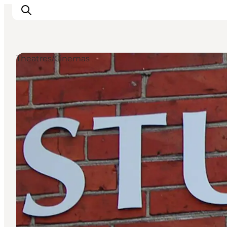
Theatres/Cinemas
Inspiratie
Bestemmingen
Wat te doen
Accommodaties
Plan je reis