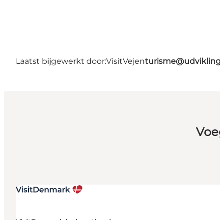
Laatst bijgewerkt door:
VisitVejen
turisme@udvikling
Voe