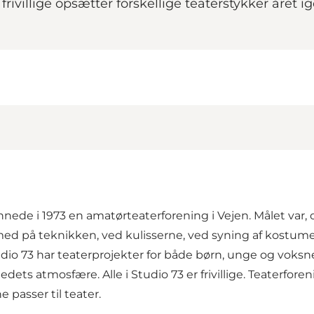
 frivillige opsætter forskellige teaterstykker åre
de i 1973 en amatørteaterforening i Vejen. Målet var, og
ed på teknikken, ved kulisserne, ved syning af kostumer, 
udio 73 har teaterprojekter for både børn, unge og voksn
dets atmosfære. Alle i Studio 73 er frivillige. Teaterfore
passer til teater.