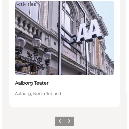
Activities
Aalborg Teater
Aalborg, North Jutland
Vorige
Volgende