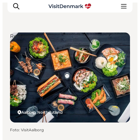
Restaurants
Inspiratie
Bestemmingen
Wat te doen
Accommodaties
Plan je reis
Aalborg, North Jutland
Foto
:
VisitAalborg