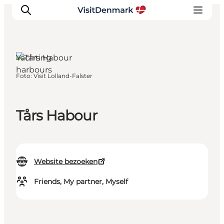
Yachting
harbours
Foto
:
Visit Lolland-Falster
Inspiratie
Bestemmingen
Wat te doen
Tårs Habour
Accommodaties
Plan je reis
Website bezoeken
Friends, My partner, Myself