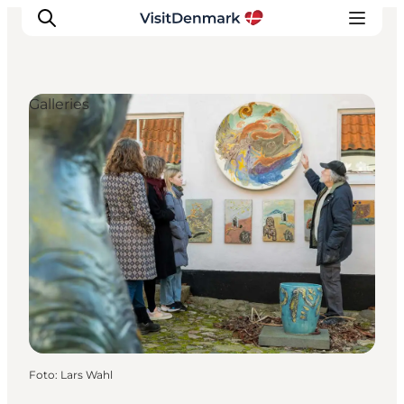
Galleries
Inspiratie
Bestemmingen
Wat te doen
Accommodaties
Plan je reis
Foto
:
Lars Wahl