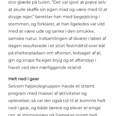
stor glæde på turen. ”Det var sjovt at prøve selv
at skulle skaffe sin egen mad og være med til at
stryge rejer,” beretter han med begejstring i
stemmen, og forklarer, at han ligeledes var vild
med at være ude og sanke i den smukke,
samske natur. Indsamlingen af råvarer i løbet af
dagen resulterede i et stort festmåltid over bål
på shelterpladsen om aftenen, ledsaget af øl,
gin og snaps fra eget bryg og et aftendyp i
havet ved den nærliggende strand.
Helt ned i gear
Selvom højskolegruppen havde et stramt
program med masser af aktiviteter og
oplevelser, så var der også tid til at komme helt
ned i gear, og både lærere og elever er enige
om, at stemningen på Samsø er noget helt