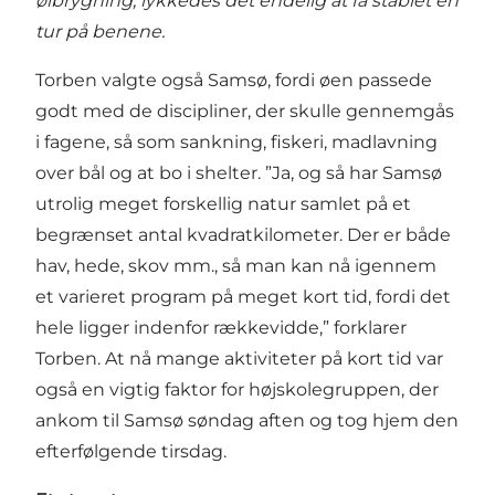
ølbrygning,
lykkedes det endelig at få stablet en
tur på benene.
Torben valgte også Samsø, fordi øen passede
godt med de discipliner, der skulle gennemgås
i fagene, så som sankning, fiskeri, madlavning
over bål og at bo i shelter. ”Ja, og så har Samsø
utrolig meget forskellig natur samlet på et
begrænset antal kvadratkilometer. Der er både
hav, hede, skov mm., så man kan nå igennem
et varieret program på meget kort tid, fordi det
hele ligger indenfor rækkevidde,” forklarer
Torben. At nå mange aktiviteter på kort tid var
også en vigtig faktor for højskolegruppen, der
ankom til Samsø søndag aften og tog hjem den
efterfølgende tirsdag.