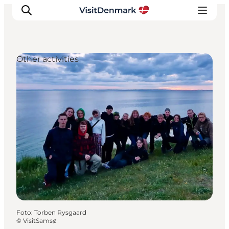
Other activities
Inspiratie
Bestemmingen
Wat te doen
Accommodaties
Plan je reis
Foto
:
Torben Rysgaard
©
VisitSamsø