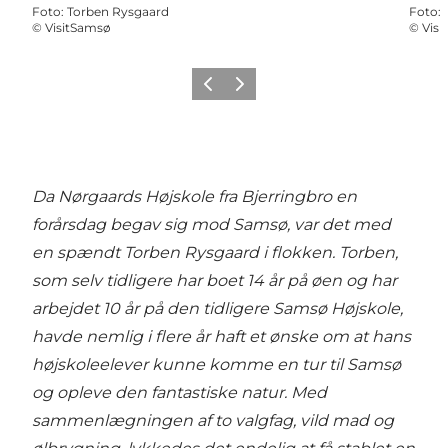
Foto
:
Torben Rysgaard
Foto
:
©
VisitSamsø
©
Vis
Vorige
Volgende
Da Nørgaards Højskole fra Bjerringbro en
forårsdag begav sig mod Samsø, var det
med
en spændt Torben Rysgaard i flokken. Torben,
som selv tidligere har boet 14 år
på øen og har
arbejdet 10 år på den tidligere Samsø Højskole,
havde nemlig i flere
år haft et ønske om at hans
højskoleelever kunne komme en tur til Samsø
og opleve
den fantastiske natur. Med
sammenlægningen af to valgfag, vild mad og