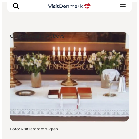
Churches and Abbeys
Inspiratie
Bestemmingen
Wat te doen
Accommodaties
Plan je reis
Foto
:
VisitJammerbugten