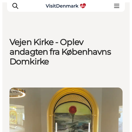
Vejen Kirke - Oplev
Inspiratie
andagten fra Københavns
Bestemmingen
Domkirke
Wat te doen
Accommodaties
Plan je reis
Events