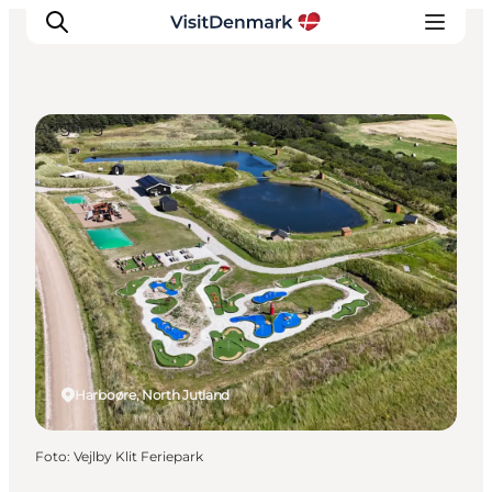
Angling
Inspiratie
Bestemmingen
Wat te doen
Accommodaties
Plan je reis
Harboøre, North Jutland
Foto
:
Vejlby Klit Feriepark