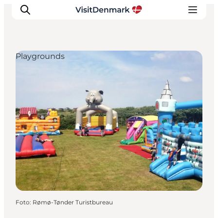
Playgrounds
Inspiratie
Bestemmingen
Wat te doen
Accommodaties
Plan je reis
Foto
:
Rømø-Tønder Turistbureau