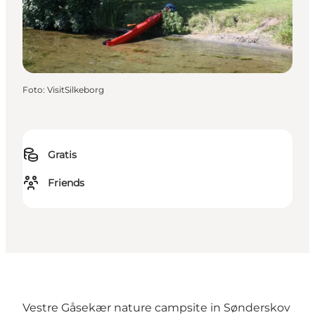
Foto
:
VisitSilkeborg
Gratis
Friends
Vestre Gåsekær nature campsite in Sønderskov