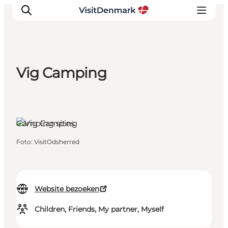
Vig Camping
Inspiratie
Bestemmingen
Wat te doen
Camping sites
Accommodaties
Plan je reis
Foto
:
VisitOdsherred
Website bezoeken
Children, Friends, My partner, Myself