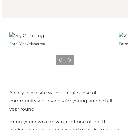
Foto
:
VisitOdsherred
Foto
:
Vorige
Volgende
A cozy campsite with a great sense of
community and events for young and old all
year round.
Bring your own caravan, rent one of the 11
cabins or enjoy the peace and quiet in a shelter.