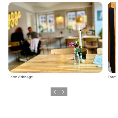
Foto
:
VisitKøge
Foto
:
Vorige
Volgende