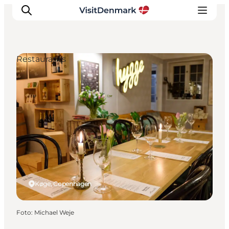
Restaurants
Inspiratie
Bestemmingen
Wat te doen
Accommodaties
Plan je reis
Køge, Copenhagen
Foto
:
Michael Weje