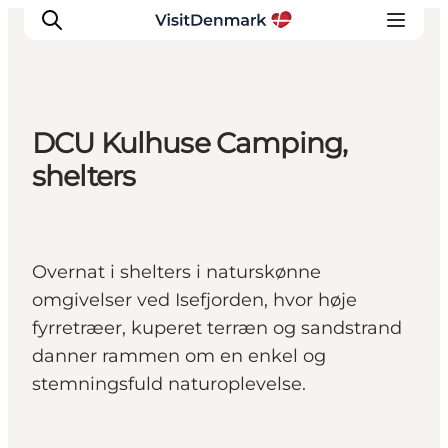
DCU Kulhuse Camping,
Inspiratie
shelters
Bestemmingen
Wat te doen
Accommodaties
Overnat i shelters i naturskønne
Plan je reis
omgivelser ved Isefjorden, hvor høje
fyrretræer, kuperet terræn og sandstrand
danner rammen om en enkel og
stemningsfuld naturoplevelse.