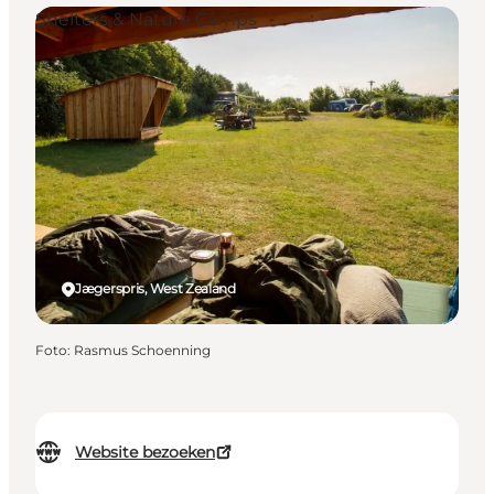
Shelters & Nature Camps
Jægerspris, West Zealand
Foto
:
Rasmus Schoenning
Website bezoeken