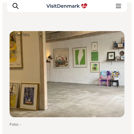
Galleries
Inspiratie
Bestemmingen
Wat te doen
Accommodaties
Plan je reis
Foto
:
-