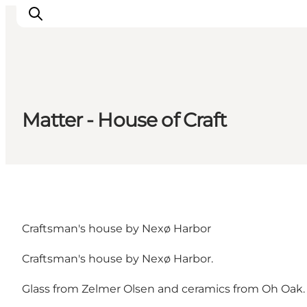
Inspiratie
Matter - House of Craft
Bestemmingen
Wat te doen
Accommodaties
Plan je reis
Craftsman's house by Nexø Harbor
Craftsman's house by Nexø Harbor.
Glass from Zelmer Olsen and ceramics from Oh Oak.