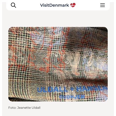
Artists and Artisans
Inspiratie
Bestemmingen
Wat te doen
Accommodaties
Plan je reis
Foto
:
Jeanette Uldall