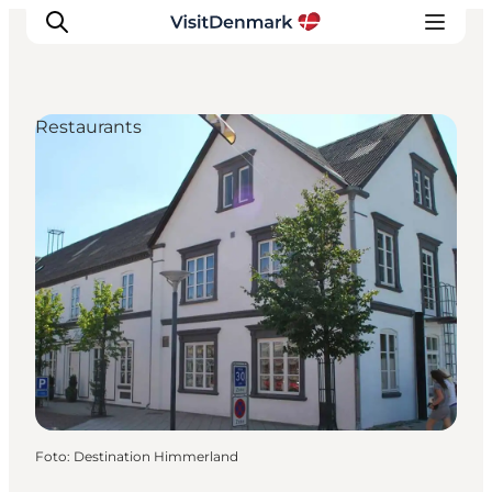
Restaurants
Inspiratie
Bestemmingen
Wat te doen
Accommodaties
Plan je reis
Foto
:
Destination Himmerland