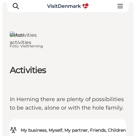
Herning,
West
Jutland
Other
activities
Foto
:
VisitHerning
Inspiratie
Bestemmingen
Wat te doen
Activities
Accommodaties
Plan je reis
In Herning there are plenty of possibilities
to be active, alone or with the hole family.
My business, Myself, My partner, Friends, Children