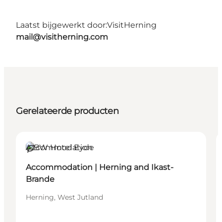
Laatst bijgewerkt door:
VisitHerning
mail@visitherning.com
Gerelateerde producten
Accommodation
Duurzaam
Accommodation | Herning and Ikast-
Brande
Herning, West Jutland