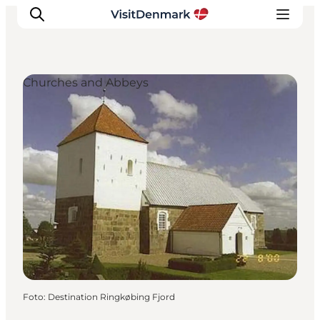
Churches and Abbeys
Inspiratie
Bestemmingen
Wat te doen
Accommodaties
Plan je reis
Foto
:
Destination Ringkøbing Fjord